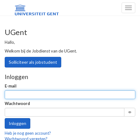
Toggl
naviga
UGent
Hallo,
Welkom bij de Jobdienst van de UGent.
Solliciteer als jobstudent
Inloggen
E-mail
Wachtwoord
Inloggen
Heb je nog geen account?
Wachtwoord vergeten?